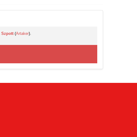
 Szpott
(
Artaker
).