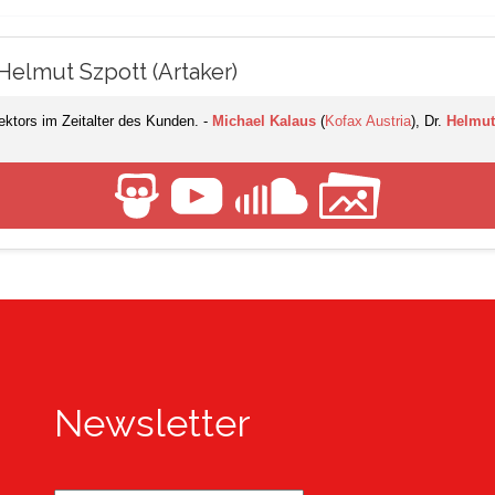
 Helmut Szpott (Artaker)
ktors im Zeitalter des Kunden. -
Michael Kalaus
(
Kofax Austria
), Dr.
Helmut
Newsletter