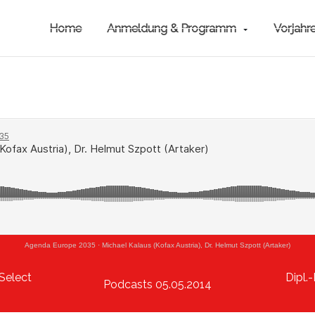
Home
Anmeldung & Programm
Vorjahr
Agenda Europe 2035
·
Michael Kalaus (Kofax Austria), Dr. Helmut Szpott (Artaker)
 Select
Dipl.
Podcasts 05.05.2014