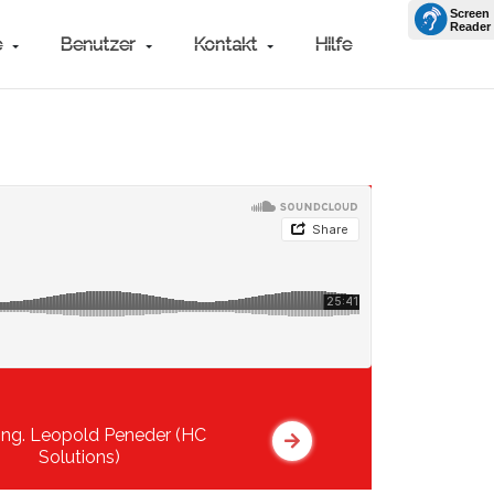
e
Benutzer
Kontakt
Hilfe
-Ing. Leopold Peneder (HC
Solutions)