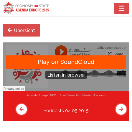
Übersicht
Agenda Europe 2035
·
Josef Hanschitz (Hewlett Packard)
Podcasts 04.05.2015