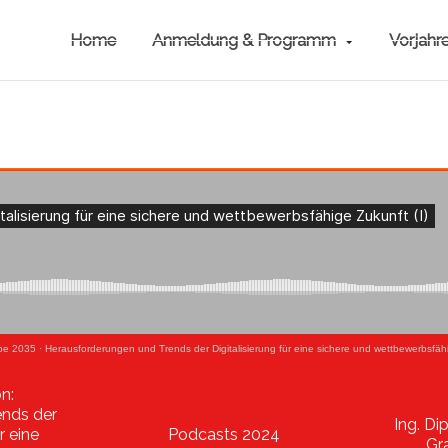
Home
Anmeldung & Programm
Vorjahr
pe 2035
·
Herausforderungen und Trends der Digitalisierung für eine sichere und wettbewerbsfähig
on:
ends der
Ing. Di
r eine
Podcasts 2024
Gr