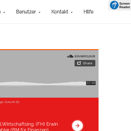
e
Benutzer
Kontakt
Hilfe
e Zukunft (II)
pl.Wirtschaftsing. (FH) Erwin
abler (BM für Finanzen)