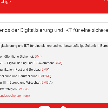
fähige
ends der Digitalisierung und IKT für eine sich
talisierung und IKT für eine sichere und wettbewerbsfähige Zukunft in Europa
ion öffentliche Sicherheit
BMI
)
VII – Digitalisierung und E-Government
BKA
)
munikation, Post und Bergbau
BMF
)
inbildung und Berufsbildung
BMBWF
)
n III – Europa und Wirtschaft
BMEIA
)
rktstrategien
BMAW
)
undesrechenzentrum
)