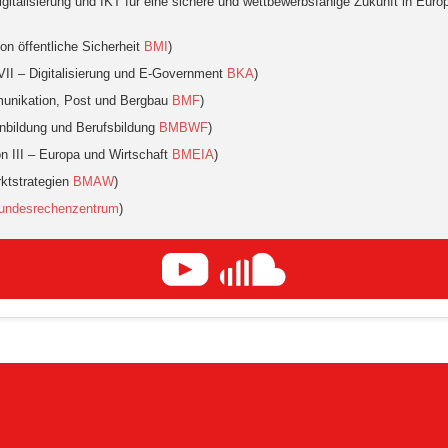
talisierung und IKT für eine sichere und wettbewerbsfähige Zukunft in Europa
ion öffentliche Sicherheit
BMI
)
VII – Digitalisierung und E-Government
BKA
)
munikation, Post und Bergbau
BMF
)
inbildung und Berufsbildung
BMBWF
)
n III – Europa und Wirtschaft
BMEIA
)
rktstrategien
BMAW
)
undesrechenzentrum
)