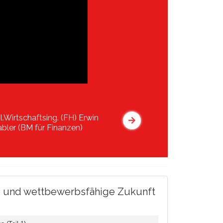
pl.Wirtschaftsing. (FH) Erwin
abler (BM für Finanzen)
ere und wettbewerbsfähige Zukunft