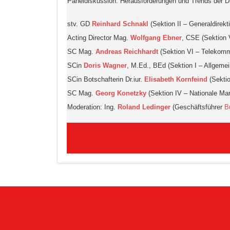
Paneldiskussion: Herausforderungen und Trends der Digi
stv. GD
Reinhard Schnakl
(Sektion II – Generaldirekt
Acting Director Mag.
Wolfgang Ebner
, CSE (Sektion 
SC Mag.
Andreas Reichhardt
(Sektion VI – Telekom
SCin
Doris Wagner
, M.Ed., BEd (Sektion I – Allgeme
SCin Botschafterin Dr.iur.
Elisabeth Kornfeind
(Sektio
SC Mag.
Georg Konetzky
(Sektion IV – Nationale Ma
Moderation: Ing.
Roland Ledinger
(Geschäftsführer
B