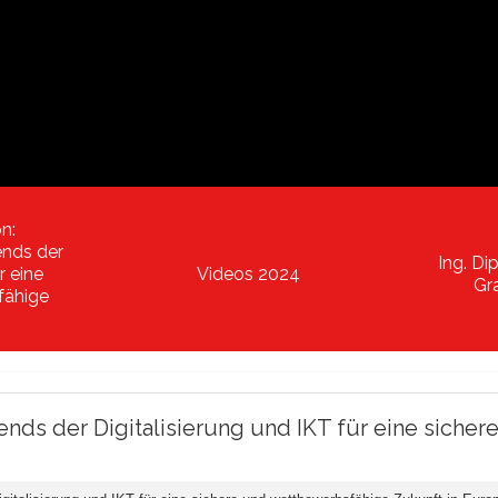
on:
ends der
Ing. Di
r eine
Videos 2024
Gr
fähige
ends der Digitalisierung und IKT für eine sich