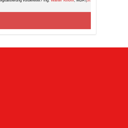
gitalisierung vorbereitet? Ing.
Walter Khom
, MBA (
bit