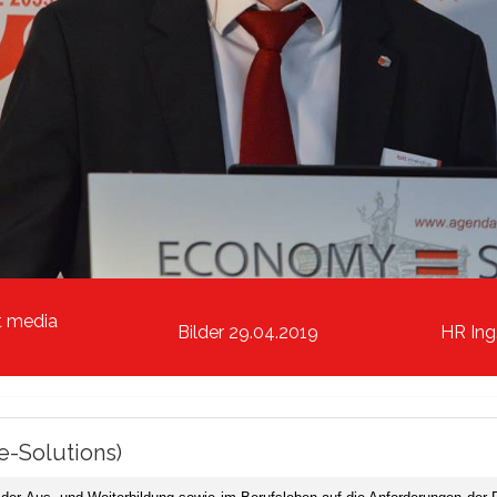
t media
Bilder 29.04.2019
HR Ing
e-Solutions)