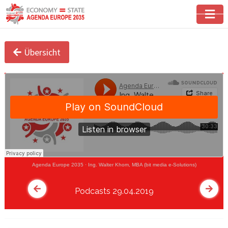
Übersicht
Agenda Europe 2035
·
Ing. Walter Khom, MBA (bit media e-Solutions)
Podcasts 29.04.2019