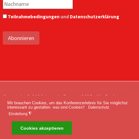
Teilnahmebedingungen
und
Datenschutzerklärung
Abonnieren
Copyright © 2026 Agenda Europe 2035. Alle Rechte
Wir brauchen Cookies, um das Konferenzerlebnis für Sie möglichst
vorbehalten.
interessant zu gestalten.
was sind Cookies?
Datenschutz
Impressum
Kontakt
Datenschutz
◮
Einstellung
Cookies akzeptieren