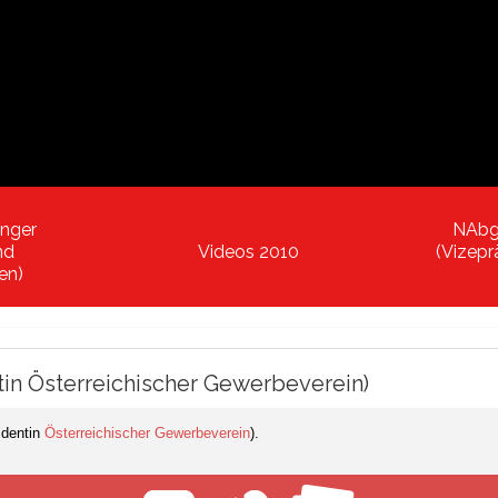
inger
NAbg 
nd
Videos 2010
(Vizep
en)
tin Österreichischer Gewerbeverein)
identin
Österreichischer Gewerbeverein
).