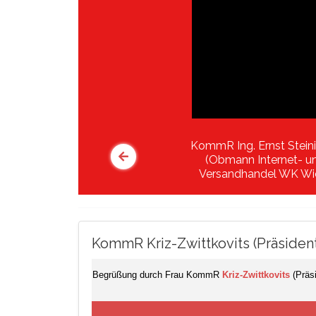
KommR Ing. Ernst Stein
(Obmann Internet- u
Versandhandel WK Wi
KommR Kriz-Zwittkovits (Präsiden
Begrüßung durch Frau KommR
Kriz-Zwittkovits
(Präs