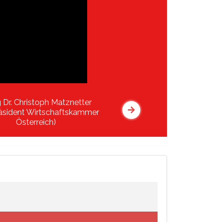
Dr. Christoph Matznetter
räsident Wirtschaftskammer
Österreich)