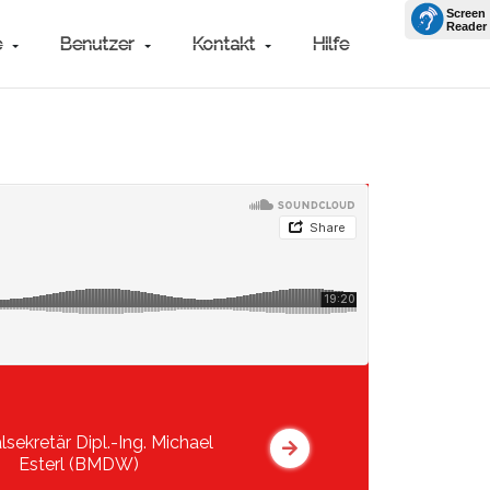
e
Benutzer
Kontakt
Hilfe
sekretär Dipl.-Ing. Michael
Esterl (BMDW)