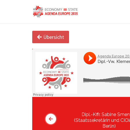
Übersicht
Dipl.-Kffr. Sabine Sme
(Staatssekretärin und CIO
Berlin)