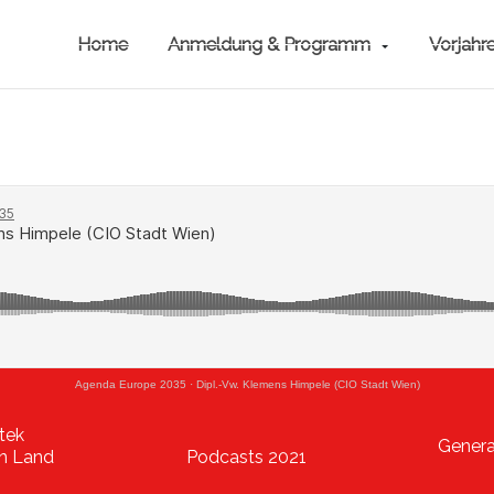
Home
Anmeldung & Programm
Vorjahr
Agenda Europe 2035
·
Dipl.-Vw. Klemens Himpele (CIO Stadt Wien)
ntek
General
in Land
Podcasts 2021