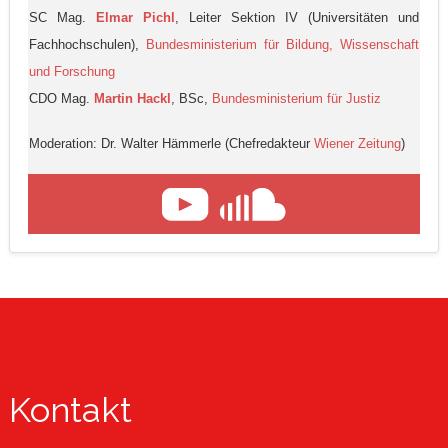
SC Mag.
Elmar Pichl
, Leiter Sektion IV (Universitäten und
Fachhochschulen),
Bundesministerium für Bildung, Wissenschaft
und Forschung
CDO Mag.
Martin Hackl
, BSc,
Bundesministerium für Justiz
Moderation: Dr. Walter Hämmerle (Chefredakteur
Wiener Zeitung
)
Kontakt