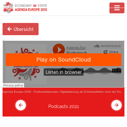
Übersicht
Agenda Europe 2035
·
Podiumsdiskussion: Digitalisierung als Schlüsselfaktor nach der Pandemie?
Podcasts 2021