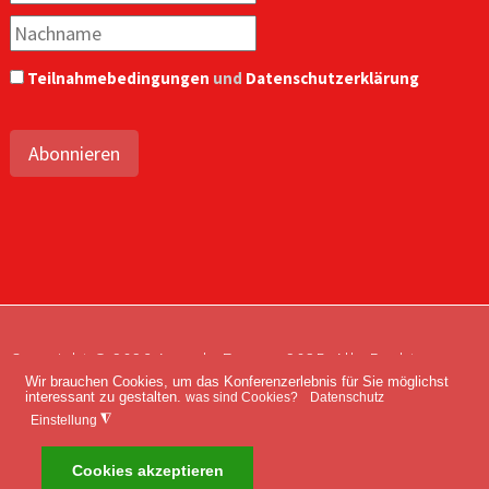
Teilnahmebedingungen
und
Datenschutzerklärung
Abonnieren
Copyright © 2026 Agenda Europe 2035. Alle Rechte
Wir brauchen Cookies, um das Konferenzerlebnis für Sie möglichst
vorbehalten.
interessant zu gestalten.
was sind Cookies?
Datenschutz
Impressum
Kontakt
Datenschutz
◮
Einstellung
Cookies akzeptieren