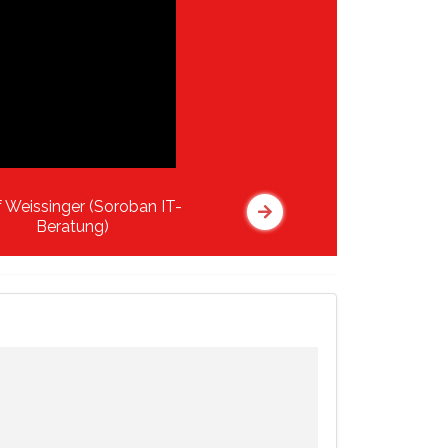
f Weissinger (Soroban IT-
Beratung)