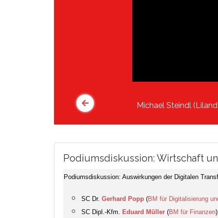
Michael Steindl (Liland
Podiumsdiskussion: Wirtschaft un
Podiumsdiskussion: Auswirkungen der Digitalen Transfo
SC Dr.
Gerhard Popp
(
BM für Digitalisierung u
SC Dipl.-Kfm.
Eduard Müller
(
BM für Finanzen
)