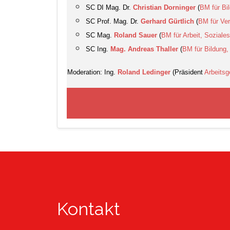
SC DI Mag. Dr.
Christian Dorninger
(
BM für Bi
SC Prof. Mag. Dr.
Gerhard Gürtlich
(
BM für Ver
SC Mag.
Roland Sauer
(
BM für Arbeit, Sozial
SC Ing.
Mag. Andreas Thaller
(
BM für Bildung
Moderation: Ing.
Roland Ledinger
(Präsident
Arbeitsg
Kontakt