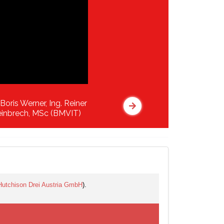
 Boris Werner, Ing. Reiner
inbrech, MSc (BMVIT)
Hutchison Drei Austria GmbH
).