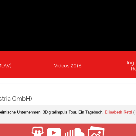
Ing.
BMDW)
Videos 2018
Re
ustria GmbH)
 heimische Unternehmen. 3Digitalimpuls Tour. Ein Tagebuch.
Elisabeth Rettl
(