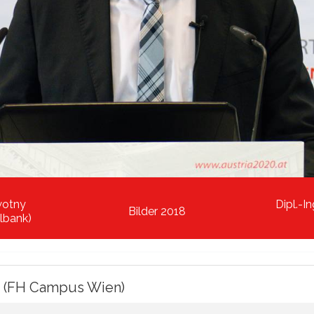
wotny
Dipl.-I
Bilder 2018
lbank)
er (FH Campus Wien)