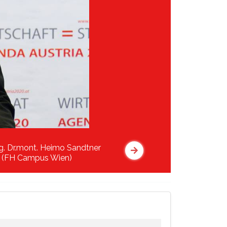
ng. Dr.mont. Heimo Sandtner
(FH Campus Wien)