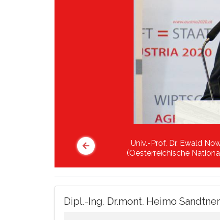
Univ.-Prof. Dr. Ewald No
(Oesterreichische Nationa
Dipl.-Ing. Dr.mont. Heimo Sandtn