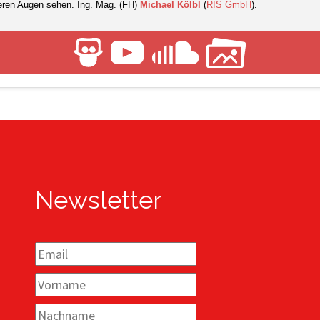
eren Augen sehen. Ing. Mag. (FH)
Michael Kölbl
(
RIS GmbH
).
Newsletter