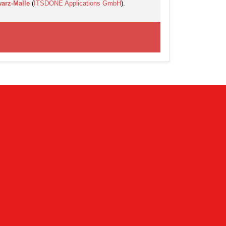
arz-Malle
(
ITSDONE Applications GmbH
).