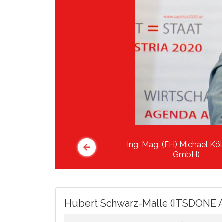
Ing. Mag. (FH) Michael Köl
GmbH)
Hubert Schwarz-Malle (ITSDONE 