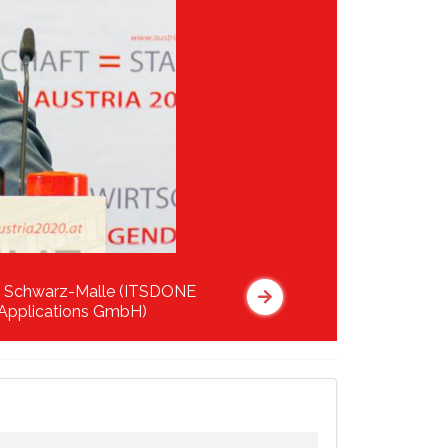
 Schwarz-Malle (ITSDONE
Applications GmbH)