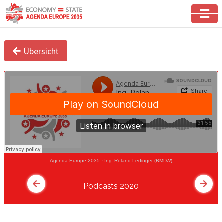
Übersicht
Agenda Europe 2035
·
Ing. Roland Ledinger (BMDW)
Podcasts 2020