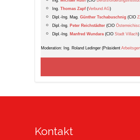
Ing.
Michael Ruth
(CIO
Berufsförderungsinstitu
Ing.
Thomas Zapf
(
Verbund AG
)
Dipl.-Ing. Mag.
Günther Tschabuschnig
(CIO
Dipl.-Ing.
Peter Reichstädter
(CIO
Österreichis
Dipl.-Ing.
Manfred Wundara
(CIO
Stadt Villach
)
Moderation: Ing. Roland Ledinger (Präsident
Arbeitsge
Kontakt