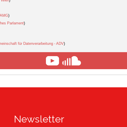
t Wien
)
ZAMG
)
ches Parlament
)
meinschaft für Datenverarbeitung - ADV
)
Newsletter