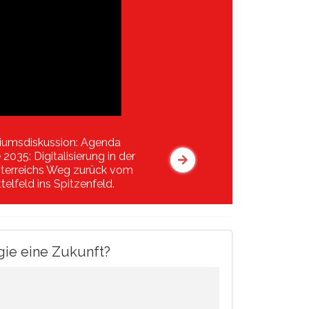
iumsdiskussion: Agenda
2035: Digitalisierung in der
terreichs Weg zurück vom
telfeld ins Spitzenfeld.
gie eine Zukunft?