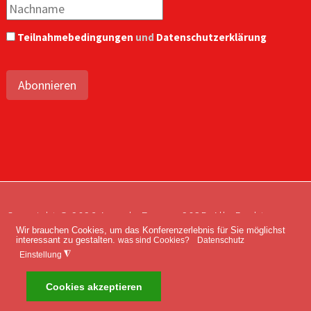
Teilnahmebedingungen
und
Datenschutzerklärung
Abonnieren
Copyright © 2026 Agenda Europe 2035. Alle Rechte
Wir brauchen Cookies, um das Konferenzerlebnis für Sie möglichst
vorbehalten.
interessant zu gestalten.
was sind Cookies?
Datenschutz
Impressum
Kontakt
Datenschutz
◮
Einstellung
Cookies akzeptieren