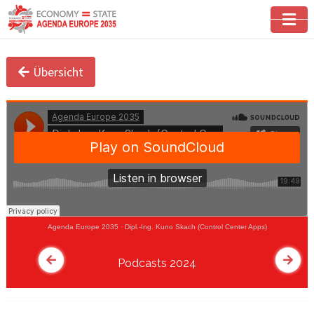
Übersicht
Agenda Europe 2035
·
Dipl.-Ing. Kuno Skach (Control Center Apps)
Podcasts 2024