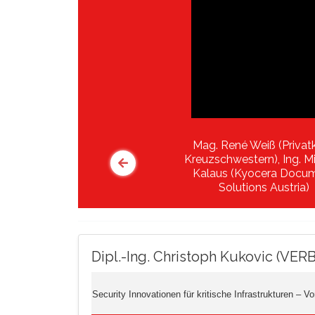
Mag. René Weiß (Privatk
Kreuzschwestern), Ing. M
Kalaus (Kyocera Docu
Solutions Austria)
Dipl.-Ing. Christoph Kukovic (VE
Security Innovationen für kritische Infrastrukturen 