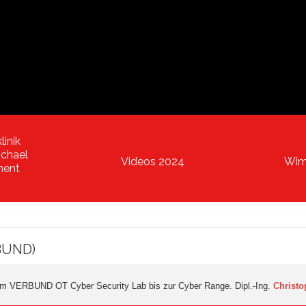
linik
ichael
Videos 2024
Wim 
ment
RBUND)
– Vom VERBUND OT Cyber Security Lab bis zur Cyber Range. Dipl.-Ing.
Christo