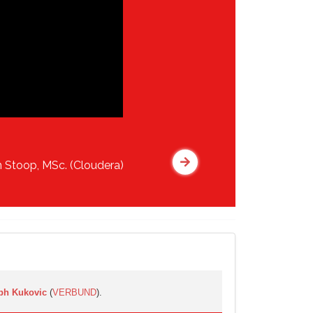
Stoop, MSc. (Cloudera)
ph Kukovic
(
VERBUND
).