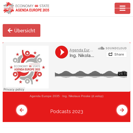
Übersicht
Agenda Europe 2035
·
Ing. Nikolaus Proske (d.velop)
Podcasts 2023