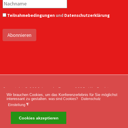
Teilnahmebedingungen
und
Datenschutzerklärung
Abonnieren
Copyright © 2026 Agenda Europe 2035. Alle Rechte
Wir brauchen Cookies, um das Konferenzerlebnis für Sie möglichst
vorbehalten.
interessant zu gestalten.
was sind Cookies?
Datenschutz
Impressum
Kontakt
Datenschutz
◮
Einstellung
Cookies akzeptieren