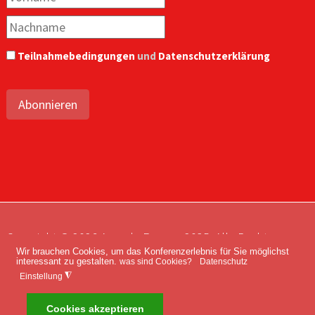
Teilnahmebedingungen
und
Datenschutzerklärung
Abonnieren
Copyright © 2026 Agenda Europe 2035. Alle Rechte
Wir brauchen Cookies, um das Konferenzerlebnis für Sie möglichst
vorbehalten.
interessant zu gestalten.
was sind Cookies?
Datenschutz
Impressum
Kontakt
Datenschutz
◮
Einstellung
Cookies akzeptieren