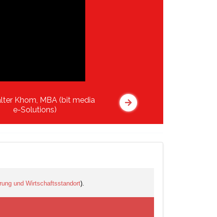
alter Khom, MBA (bit media
e-Solutions)
erung und Wirtschaftsstandort
).