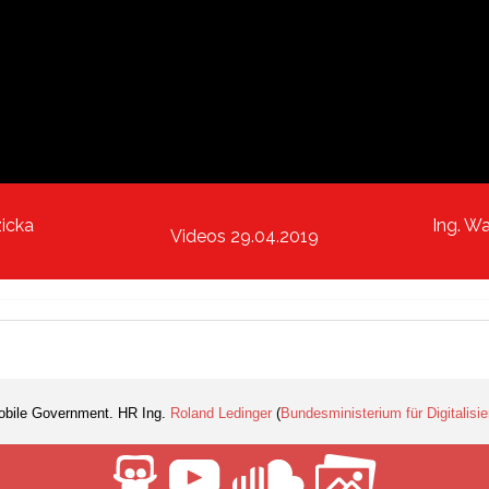
zicka
Ing. W
Videos 29.04.2019
 Mobile Government. HR Ing.
Roland Ledinger
(
Bundesministerium für Digitalisi