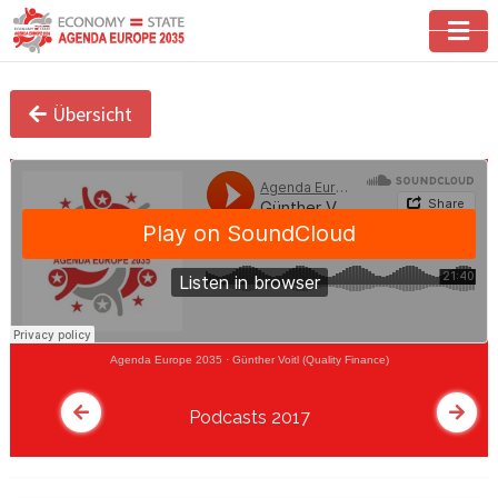
Übersicht
Agenda Europe 2035
·
Günther Voitl (Quality Finance)
Podcasts 2017