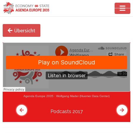
Übersicht
Agenda Europe 2035
·
Wolfgang Mader (Huemer Data Center)
Podcasts 2017