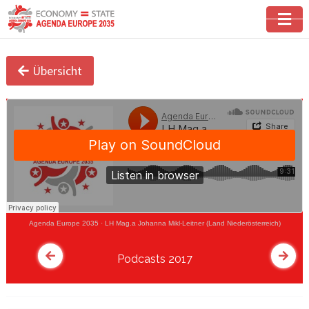
Übersicht
Agenda Europe 2035
·
LH Mag.a Johanna Mikl-Leitner (Land Niederösterreich)
Podcasts 2017