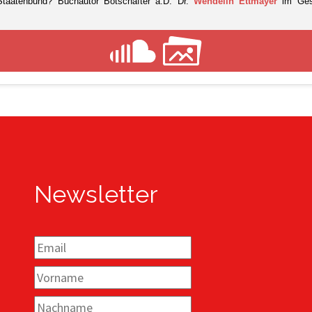
taatenbund? Buchautor Botschafter a.D. Dr.
Wendelin Ettmayer
im Ges
Newsletter