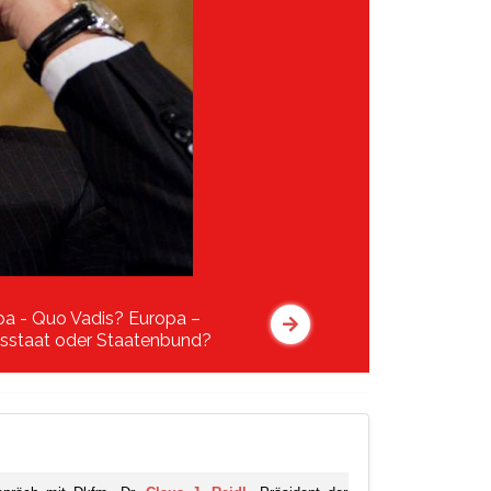
pa - Quo Vadis? Europa –
sstaat oder Staatenbund?