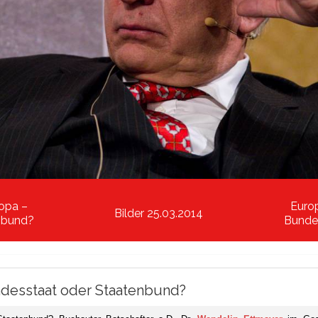
opa –
Euro
Bilder 25.03.2014
nbund?
Bunde
ndesstaat oder Staatenbund?