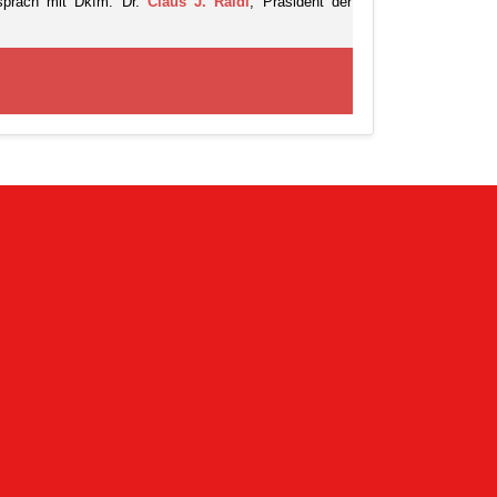
präch mit Dkfm. Dr.
Claus J. Raidl
, Präsident der