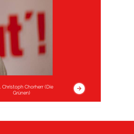
 Christoph Chorherr (Die
Grünen)