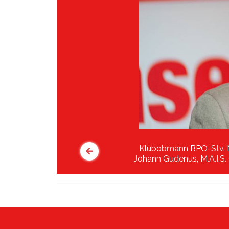
Klubobmann BPO-Stv. 
Johann Gudenus, M.A.I.S.