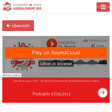
Übersicht
Agenda Europe 2035
·
Dr. Berndt Zinnöcker (Prokurist BDO Austria GmbH)
Podcasts 07.05.2013