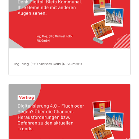
Ing. Mag. (FH) Michael Kölbl (RIS GmbH)