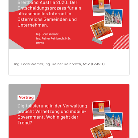
Ing. Boris Werner, Ing. Reiner Reinbrech, MSc (BMVIT)